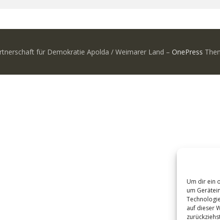
rtnerschaft für Demokratie Apolda / Weimarer Land
–
OnePress
Them
Um dir ein 
um Gerätein
Technologie
auf dieser 
zurückziehs